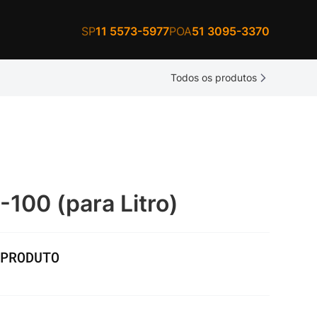
SP
11 5573-5977
POA
51 3095-3370
Todos os produtos
-100 (para Litro)
PRODUTO