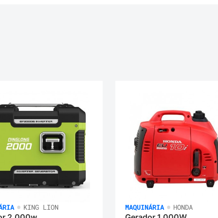
•
•
ÁRIA
KING LION
MAQUINÁRIA
HONDA
or 2.000w
Gerador 1.000W