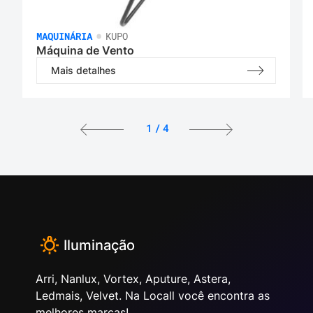
•
MAQUINÁRIA
KUPO
Máquina de Vento
Mais detalhes
1
/
4
Iluminação
Arri, Nanlux, Vortex, Aputure, Astera,
Ledmais, Velvet. Na Locall você encontra as
melhores marcas!