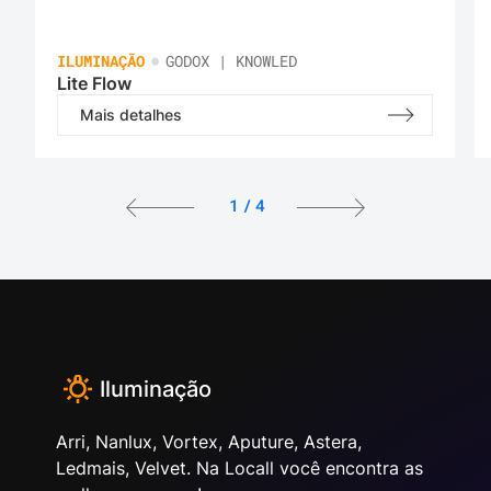
•
ILUMINAÇÃO
GODOX | KNOWLED
Lite Flow
Mais detalhes
1
/
4
Iluminação
Arri, Nanlux, Vortex, Aputure, Astera,
Ledmais, Velvet. Na Locall você encontra as