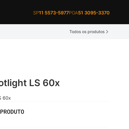
SP
11 5573-5977
POA
51 3095-3370
Todos os produtos
tlight LS 60x
S 60x
PRODUTO