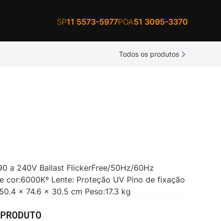
SP
11 5573-5977
POA
51 3095-3370
Todos os produtos
0 a 240V Ballast FlickerFree/50Hz/60Hz
 cor:6000Kº Lente: Proteção UV Pino de fixação
50.4 x 74.6 x 30.5 cm Peso:17.3 kg
PRODUTO