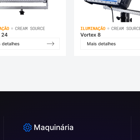
•
•
AÇÃO
CREAM SOURCE
ILUMINAÇÃO
CREAM SOURC
 24
Vortex 8
 detalhes
Mais detalhes
Maquinária