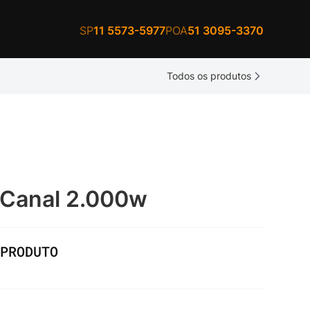
SP
11 5573-5977
POA
51 3095-3370
Todos os produtos
 Canal 2.000w
PRODUTO