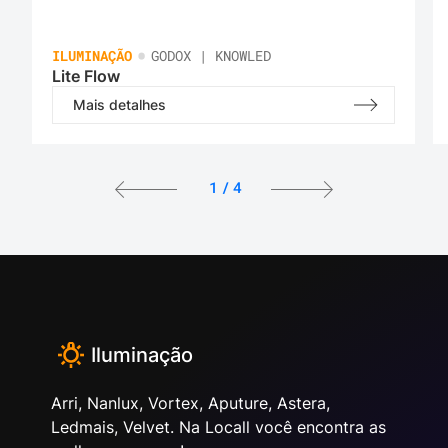
•
ILUMINAÇÃO
GODOX | KNOWLED
Lite Flow
Mais detalhes
1
/
4
Iluminação
Arri, Nanlux, Vortex, Aputure, Astera,
Ledmais, Velvet. Na Locall você encontra as