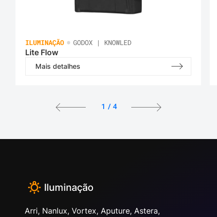
•
ILUMINAÇÃO
GODOX | KNOWLED
Lite Flow
Mais detalhes
1
/
4
Iluminação
Arri, Nanlux, Vortex, Aputure, Astera,